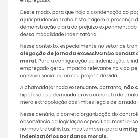
empregado.
Deste modo, para que haja a condenação ao pag
a jurisprudência trabalhista exigem a presença 
demonstração clara do prejuízo experimentado p
dessa modalidade indenizatória.
Nesse contexto, especialmente no setor de tran
alegação de jornada excessiva não conduz
moral
. Para a configuração da indenização, é i
empregado gerou impacto relevante na vida pesso
convívio social ou ao seu projeto de vida.
A chamada jornada extenuante, portanto,
não c
hipótese que demanda prova concreta de abalo à
mera extrapolação dos limites legais de jornada o
Nesse cenário, a correta organização do controle 
observância da legislação específica, mostra-
normas trabalhistas, mas também para a
mitig
indenizatórios por danos morais
.