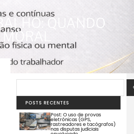
BALHO: QUANDO
O MORAL
POSTS RECENTES
Post: O uso de provas
eletrônicas (GPS,
rastreadores e tacógrafos)
nas disputas judiciais
envolvendo