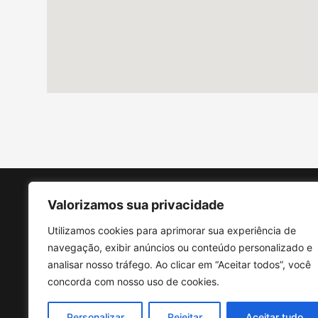
Valorizamos sua privacidade
Utilizamos cookies para aprimorar sua experiência de
Menu
navegação, exibir anúncios ou conteúdo personalizado e
HOME
analisar nosso tráfego. Ao clicar em “Aceitar todos”, você
SOBRE
concorda com nosso uso de cookies.
ATUAÇÃO
ASSESSORIA FULL SERVICE
Personalizar
Rejeitar
Aceitar tudo