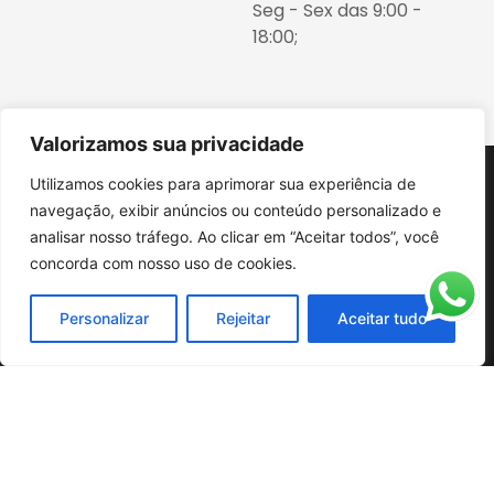
Seg - Sex das 9:00 -
18:00;
Valorizamos sua privacidade
Menu
Contatos
Utilizamos cookies para aprimorar sua experiência de
(19) 99717-
HOME
navegação, exibir anúncios ou conteúdo personalizado e
3940
analisar nosso tráfego. Ao clicar em “Aceitar todos”, você
SOBRE
concorda com nosso uso de cookies.
ATUAÇÃO
(19) 3255-
ASSESSORIA FULL
3940
SERVICE
Personalizar
Rejeitar
Aceitar tudo
BLOG
bgf@bgfadvogados.com.br
CONTATO
© Copyright Blasco Gross Fontes Advogados 2025 |